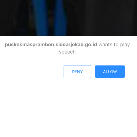
puskesmasprambon.sidoarjokab.go.id
wants to play
speech
DENY
ALLOW
PUSKESMAS PRAMBON
Kabupaten Sidoarjo